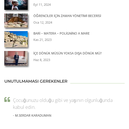
Eyl 11, 2024
ÖĞRENCILER İÇIN ZAMAN YÖNETIMI BECERISI
Oca 12, 2024
BARİ – MATERA – POLİGNİNO A MARE
Kas 21, 2023
İÇE DÖNÜK MÜSÜN YOKSA DIŞA DÖNÜK MÜ?
Haz 8, 2023
UNUTULMAMASI GEREKENLER
Çocuğunuzu olduğu gibi ve yaşının olgunluğunda
kabul edin.
- M.SERDAR KARADUMAN