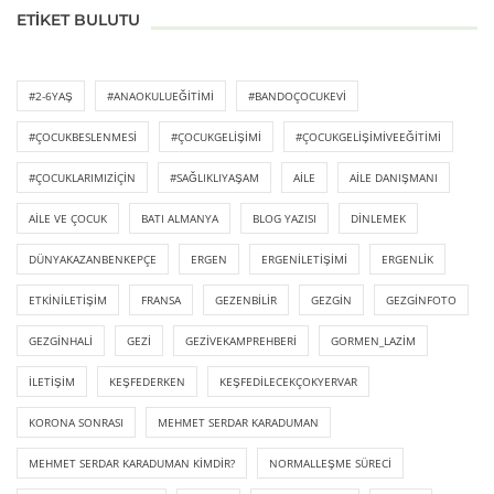
ETIKET BULUTU
#2-6YAŞ
#ANAOKULUEĞITIMI
#BANDOÇOCUKEVI
#ÇOCUKBESLENMESI
#ÇOCUKGELIŞIMI
#ÇOCUKGELIŞIMIVEEĞITIMI
#ÇOCUKLARIMIZIÇIN
#SAĞLIKLIYAŞAM
AILE
AILE DANIŞMANI
AILE VE ÇOCUK
BATI ALMANYA
BLOG YAZISI
DINLEMEK
DÜNYAKAZANBENKEPÇE
ERGEN
ERGENILETIŞIMI
ERGENLIK
ETKINILETIŞIM
FRANSA
GEZENBILIR
GEZGIN
GEZGINFOTO
GEZGINHALI
GEZI
GEZIVEKAMPREHBERI
GORMEN_LAZIM
ILETIŞIM
KEŞFEDERKEN
KEŞFEDILECEKÇOKYERVAR
KORONA SONRASI
MEHMET SERDAR KARADUMAN
MEHMET SERDAR KARADUMAN KIMDIR?
NORMALLEŞME SÜRECI