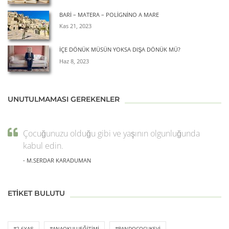
BARİ – MATERA – POLİGNİNO A MARE
Kas 21, 2023
İÇE DÖNÜK MÜSÜN YOKSA DIŞA DÖNÜK MÜ?
Haz 8, 2023
UNUTULMAMASI GEREKENLER
Çocuğunuzu olduğu gibi ve yaşının olgunluğunda
kabul edin.
- M.SERDAR KARADUMAN
ETIKET BULUTU
#2-6YAŞ
#ANAOKULUEĞITIMI
#BANDOÇOCUKEVI