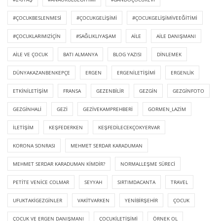
#ÇOCUKBESLENMESI
#ÇOCUKGELIŞIMI
#ÇOCUKGELIŞIMIVEEĞITIMI
#ÇOCUKLARIMIZIÇIN
#SAĞLIKLIYAŞAM
AILE
AILE DANIŞMANI
AILE VE ÇOCUK
BATI ALMANYA
BLOG YAZISI
DINLEMEK
DÜNYAKAZANBENKEPÇE
ERGEN
ERGENILETIŞIMI
ERGENLIK
ETKINILETIŞIM
FRANSA
GEZENBILIR
GEZGIN
GEZGINFOTO
GEZGINHALI
GEZI
GEZIVEKAMPREHBERI
GORMEN_LAZIM
ILETIŞIM
KEŞFEDERKEN
KEŞFEDILECEKÇOKYERVAR
KORONA SONRASI
MEHMET SERDAR KARADUMAN
MEHMET SERDAR KARADUMAN KIMDIR?
NORMALLEŞME SÜRECI
PETITE VENICE COLMAR
SEYYAH
SIRTIMDACANTA
TRAVEL
UFUKTAKIGEZGINLER
VAKITVARKEN
YENIBIRŞEHIR
ÇOCUK
ÇOCUK VE ERGEN DANIŞMANI
ÇOCUKILETIŞIMI
ÖRNEK OL