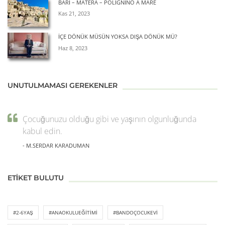
BARİ – MATERA – POLİGNİNO A MARE
Kas 21, 2023
İÇE DÖNÜK MÜSÜN YOKSA DIŞA DÖNÜK MÜ?
Haz 8, 2023
UNUTULMAMASI GEREKENLER
Çocuğunuzu olduğu gibi ve yaşının olgunluğunda
kabul edin.
- M.SERDAR KARADUMAN
ETIKET BULUTU
#2-6YAŞ
#ANAOKULUEĞITIMI
#BANDOÇOCUKEVI