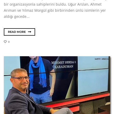
bir organizasyonla sahiplerini buldu. Uğur Arslan, Ahmet
Arıman ve Yılmaz Morgül gibi birbirinden ünlü isimlerin yer
aldığı gecede...
READ MORE
0