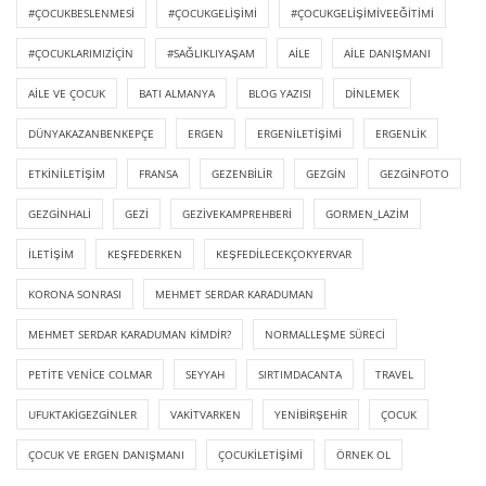
#ÇOCUKBESLENMESI
#ÇOCUKGELIŞIMI
#ÇOCUKGELIŞIMIVEEĞITIMI
#ÇOCUKLARIMIZIÇIN
#SAĞLIKLIYAŞAM
AILE
AILE DANIŞMANI
AILE VE ÇOCUK
BATI ALMANYA
BLOG YAZISI
DINLEMEK
DÜNYAKAZANBENKEPÇE
ERGEN
ERGENILETIŞIMI
ERGENLIK
ETKINILETIŞIM
FRANSA
GEZENBILIR
GEZGIN
GEZGINFOTO
GEZGINHALI
GEZI
GEZIVEKAMPREHBERI
GORMEN_LAZIM
ILETIŞIM
KEŞFEDERKEN
KEŞFEDILECEKÇOKYERVAR
KORONA SONRASI
MEHMET SERDAR KARADUMAN
MEHMET SERDAR KARADUMAN KIMDIR?
NORMALLEŞME SÜRECI
PETITE VENICE COLMAR
SEYYAH
SIRTIMDACANTA
TRAVEL
UFUKTAKIGEZGINLER
VAKITVARKEN
YENIBIRŞEHIR
ÇOCUK
ÇOCUK VE ERGEN DANIŞMANI
ÇOCUKILETIŞIMI
ÖRNEK OL