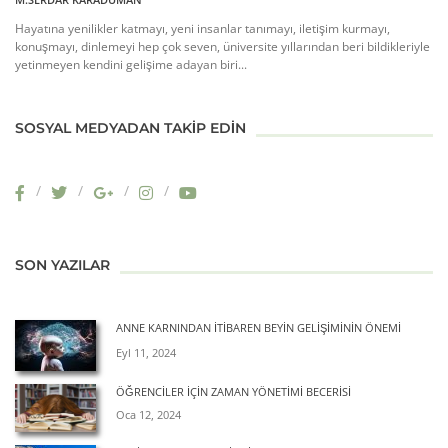
Hayatına yenilikler katmayı, yeni insanlar tanımayı, iletişim kurmayı,
konuşmayı, dinlemeyi hep çok seven, üniversite yıllarından beri bildikleriyle
yetinmeyen kendini gelişime adayan biri...
SOSYAL MEDYADAN TAKIP EDIN
SON YAZILAR
ANNE KARNINDAN İTIBAREN BEYIN GELIŞIMININ ÖNEMI
Eyl 11, 2024
ÖĞRENCILER İÇIN ZAMAN YÖNETIMI BECERISI
Oca 12, 2024