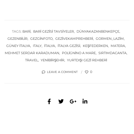
TAGS:
BARİ
BARİ GEZİSİ TAVSİYELER
DÜNYAKAZANBENKEPÇE
GEZENBILIR
GEZGINFOTO
GEZIVEKAMPREHBERI
GORMEN_LAZIM
GÜNEY İTALYA
ITALY
İTALYA
İTALYA GEZİSİ
KEŞFEDERKEN
MATERA
MEHMET SERDAR KARADUMAN
POLİGNİNO A MARE
SIRTIMDACANTA
TRAVEL
YENIBIRŞEHIR
YURTDIŞI GEZİ REHBERİ
0
LEAVE A COMMENT