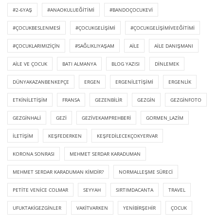
#2-6YAŞ
#ANAOKULUEĞITIMI
#BANDOÇOCUKEVI
#ÇOCUKBESLENMESI
#ÇOCUKGELIŞIMI
#ÇOCUKGELIŞIMIVEEĞITIMI
#ÇOCUKLARIMIZIÇIN
#SAĞLIKLIYAŞAM
AILE
AILE DANIŞMANI
AILE VE ÇOCUK
BATI ALMANYA
BLOG YAZISI
DINLEMEK
DÜNYAKAZANBENKEPÇE
ERGEN
ERGENILETIŞIMI
ERGENLIK
ETKINILETIŞIM
FRANSA
GEZENBILIR
GEZGIN
GEZGINFOTO
GEZGINHALI
GEZI
GEZIVEKAMPREHBERI
GORMEN_LAZIM
ILETIŞIM
KEŞFEDERKEN
KEŞFEDILECEKÇOKYERVAR
KORONA SONRASI
MEHMET SERDAR KARADUMAN
MEHMET SERDAR KARADUMAN KIMDIR?
NORMALLEŞME SÜRECI
PETITE VENICE COLMAR
SEYYAH
SIRTIMDACANTA
TRAVEL
UFUKTAKIGEZGINLER
VAKITVARKEN
YENIBIRŞEHIR
ÇOCUK