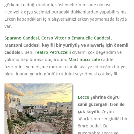
görkemli olduğu kadar iç süslemelerinin sade olması.
Hediyelik eşya seçimizi buradaki dükkanlardan yapabilirsiniz.
Erken kapandıkları için alışverişinizi erken yapmanızda fayda
var.
Sparano Caddesi
,
Corso Vittorio Emanuelle Caddesi
,
Manzoni Caddesi, keyifli bir yürüyüş ve alışveriş için önemli
caddeler.
Ben,
Teatro Petruzzelli
civarını çok beğendim ve
yolumu hep buraya düşürdüm.
Martinucci café
cadde
üzerinde , yeme/içme mekanı olarak tavsiye edeceğim bir yer
oldu. İnanın şehrin günlük rutinini seyretmesi çok keyifli.
Lecce
şehrine doğru
sahil güzergahı tren ile
çok keyifli.
Zeytin
ağaçlarının zenginliği bir
ömre bedel. Bu
güzergahta Lecce ve