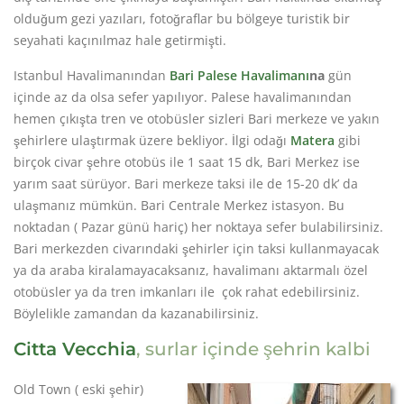
olduğum gezi yazıları, fotoğraflar bu bölgeye turistik bir
seyahati kaçınılmaz hale getirmişti.
Istanbul Havalimanından
Bari Palese Havalimanı
na
gün
içinde az da olsa sefer yapılıyor. Palese havalimanından
hemen çıkışta tren ve otobüsler sizleri Bari merkeze ve yakın
şehirlere ulaştırmak üzere bekliyor. İlgi odağı
Matera
gibi
birçok civar şehre otobüs ile 1 saat 15 dk, Bari Merkez ise
yarım saat sürüyor. Bari merkeze taksi ile de 15-20 dk’ da
ulaşmanız mümkün. Bari Centrale Merkez istasyon. Bu
noktadan ( Pazar günü hariç) her noktaya sefer bulabilirsiniz.
Bari merkezden civarındaki şehirler için taksi kullanmayacak
ya da araba kiralamayacaksanız, havalimanı aktarmalı özel
otobüsler ya da tren imkanları ile çok rahat edebilirsiniz.
Böylelikle zamandan da kazanabilirsiniz.
Citta Vecchia
, surlar içinde şehrin kalbi
Old Town ( eski şehir)