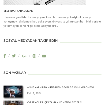
M.SERDAR KARADUMAN
Hayatına yenilikler katmayı, yeni insanlar tanımayı, iletişim kurmayı,
konuşmayı, dinlemeyi hep çok seven, üniversite yıllarından beri bildikleriyle
yetinmeyen kendini gelişime adayan biri...
SOSYAL MEDYADAN TAKIP EDIN
SON YAZILAR
ANNE KARNINDAN İTIBAREN BEYIN GELIŞIMININ ÖNEMI
Eyl 11, 2024
ÖĞRENCILER İÇIN ZAMAN YÖNETIMI BECERISI