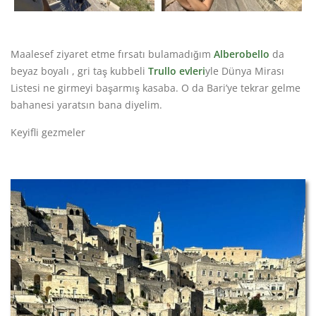
Maalesef ziyaret etme fırsatı bulamadığım
Alberobello
da
beyaz boyalı , gri taş kubbeli
Trullo evleri
yle Dünya Mirası
Listesi ne girmeyi başarmış kasaba. O da Bari’ye tekrar gelme
bahanesi yaratsın bana diyelim.
Keyifli gezmeler