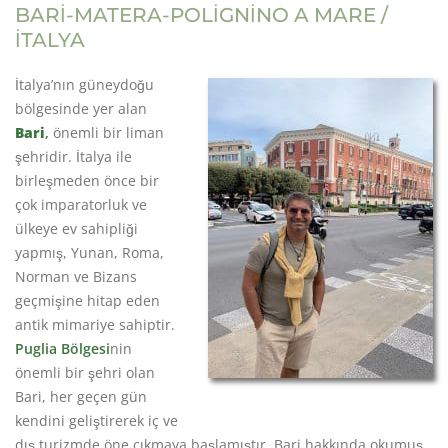
BARİ-MATERA-POLİGNİNO A MARE /
İTALYA
İtalya’nın güneydoğu
bölgesinde yer alan
Bari
,
önemli bir liman
şehridir. İtalya ile
birleşmeden önce bir
çok imparatorluk ve
ülkeye ev sahipliği
yapmış, Yunan, Roma,
Norman ve Bizans
geçmişine hitap eden
antik mimariye sahiptir.
Puglia Bölgesi
nin
önemli bir şehri olan
Bari, her geçen gün
kendini geliştirerek iç ve
dış turizmde öne çıkmaya başlamıştır. Bari hakkında okumuş