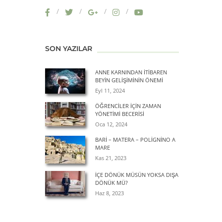
SON YAZILAR
ANNE KARNINDAN İTIBAREN
BEYIN GELIŞIMININ ÖNEMI
Eyl 11, 2024
ÖĞRENCILER İÇIN ZAMAN
YÖNETIMI BECERISI
Oca 12, 2024
BARİ – MATERA – POLİGNİNO A
MARE
Kas 21, 2023
İÇE DÖNÜK MÜSÜN YOKSA DIŞA
DÖNÜK MÜ?
Haz 8, 2023