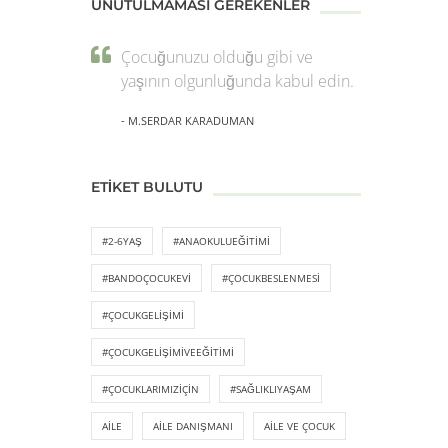
UNUTULMAMASI GEREKENLER
Çocuğunuzu olduğu gibi ve
yaşının olgunluğunda kabul edin.
- M.SERDAR KARADUMAN
ETIKET BULUTU
#2-6YAŞ
#ANAOKULUEĞITIMI
#BANDOÇOCUKEVI
#ÇOCUKBESLENMESI
#ÇOCUKGELIŞIMI
#ÇOCUKGELIŞIMIVEEĞITIMI
#ÇOCUKLARIMIZIÇIN
#SAĞLIKLIYAŞAM
AILE
AILE DANIŞMANI
AILE VE ÇOCUK