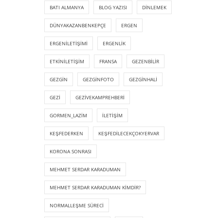
BATI ALMANYA
BLOG YAZISI
DINLEMEK
DÜNYAKAZANBENKEPÇE
ERGEN
ERGENILETIŞIMI
ERGENLIK
ETKINILETIŞIM
FRANSA
GEZENBILIR
GEZGIN
GEZGINFOTO
GEZGINHALI
GEZI
GEZIVEKAMPREHBERI
GORMEN_LAZIM
ILETIŞIM
KEŞFEDERKEN
KEŞFEDILECEKÇOKYERVAR
KORONA SONRASI
MEHMET SERDAR KARADUMAN
MEHMET SERDAR KARADUMAN KIMDIR?
NORMALLEŞME SÜRECI