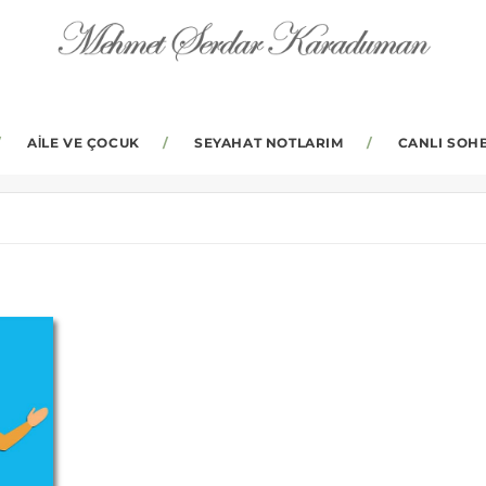
#KREŞ
AILE VE ÇOCUK
SEYAHAT NOTLARIM
CANLI SOH
BROWSING TAGS