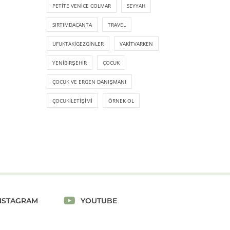
PETITE VENICE COLMAR
SEYYAH
SIRTIMDACANTA
TRAVEL
UFUKTAKIGEZGINLER
VAKITVARKEN
YENIBIRŞEHIR
ÇOCUK
ÇOCUK VE ERGEN DANIŞMANI
ÇOCUKILETIŞIMI
ÖRNEK OL
NSTAGRAM
YOUTUBE