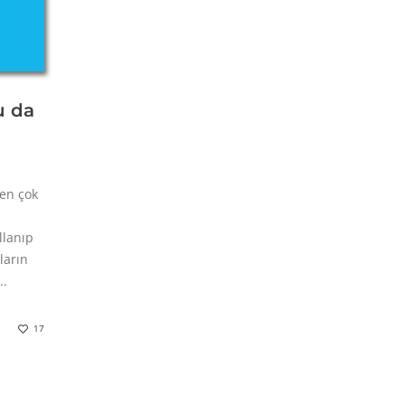
u da
en çok
llanıp
ların
..
17