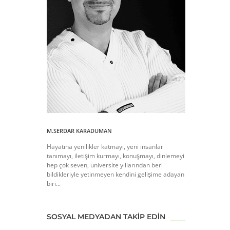
M.SERDAR KARADUMAN
Hayatına yenilikler katmayı, yeni insanlar
tanımayı, iletişim kurmayı, konuşmayı, dinlemeyi
hep çok seven, üniversite yıllarından beri
bildikleriyle yetinmeyen kendini gelişime adayan
biri...
SOSYAL MEDYADAN TAKIP EDIN