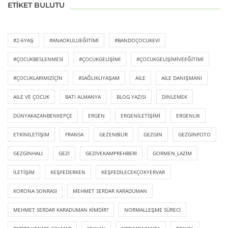
ETIKET BULUTU
#2-6YAŞ
#ANAOKULUEĞITIMI
#BANDOÇOCUKEVI
#ÇOCUKBESLENMESI
#ÇOCUKGELIŞIMI
#ÇOCUKGELIŞIMIVEEĞITIMI
#ÇOCUKLARIMIZIÇIN
#SAĞLIKLIYAŞAM
AILE
AILE DANIŞMANI
AILE VE ÇOCUK
BATI ALMANYA
BLOG YAZISI
DINLEMEK
DÜNYAKAZANBENKEPÇE
ERGEN
ERGENILETIŞIMI
ERGENLIK
ETKINILETIŞIM
FRANSA
GEZENBILIR
GEZGIN
GEZGINFOTO
GEZGINHALI
GEZI
GEZIVEKAMPREHBERI
GORMEN_LAZIM
ILETIŞIM
KEŞFEDERKEN
KEŞFEDILECEKÇOKYERVAR
KORONA SONRASI
MEHMET SERDAR KARADUMAN
MEHMET SERDAR KARADUMAN KIMDIR?
NORMALLEŞME SÜRECI