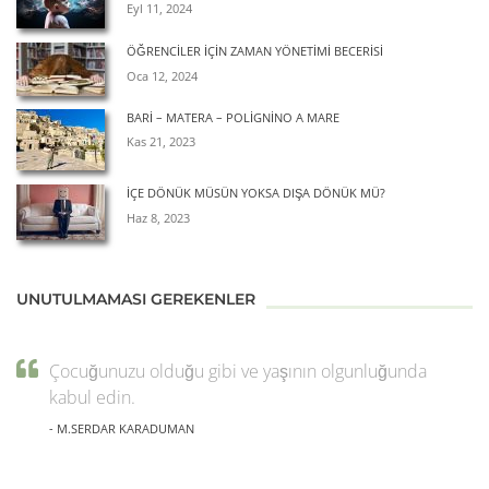
Eyl 11, 2024
ÖĞRENCILER İÇIN ZAMAN YÖNETIMI BECERISI
Oca 12, 2024
BARİ – MATERA – POLİGNİNO A MARE
Kas 21, 2023
İÇE DÖNÜK MÜSÜN YOKSA DIŞA DÖNÜK MÜ?
Haz 8, 2023
UNUTULMAMASI GEREKENLER
Çocuğunuzu olduğu gibi ve yaşının olgunluğunda
kabul edin.
- M.SERDAR KARADUMAN