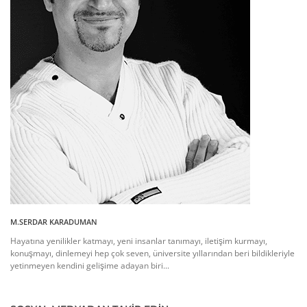
M.SERDAR KARADUMAN
Hayatına yenilikler katmayı, yeni insanlar tanımayı, iletişim kurmayı,
konuşmayı, dinlemeyi hep çok seven, üniversite yıllarından beri bildikleriyle
yetinmeyen kendini gelişime adayan biri...