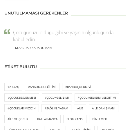
UNUTULMAMASI GEREKENLER
Çocuğunuzu olduğu gibi ve yaşının olgunluğunda
kabul edin.
- M.SERDAR KARADUMAN
ETIKET BULUTU
#2-6YAŞ
#ANAOKULUEĞITIMI
#BANDOÇOCUKEVI
#ÇOCUKBESLENMESI
#ÇOCUKGELIŞIMI
#ÇOCUKGELIŞIMIVEEĞITIMI
#ÇOCUKLARIMIZIÇIN
#SAĞLIKLIYAŞAM
AILE
AILE DANIŞMANI
AILE VE ÇOCUK
BATI ALMANYA
BLOG YAZISI
DINLEMEK
DÜNYAKAZANBENKEPÇE
ERGEN
ERGENILETIŞIMI
ERGENLIK