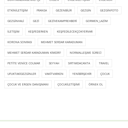
ETKINILETIŞIM
FRANSA
GEZENBILIR
GEZGIN
GEZGINFOTO
GEZGINHALI
GEZI
GEZIVEKAMPREHBERI
GORMEN_LAZIM
ILETIŞIM
KEŞFEDERKEN
KEŞFEDILECEKÇOKYERVAR
KORONA SONRASI
MEHMET SERDAR KARADUMAN
MEHMET SERDAR KARADUMAN KIMDIR?
NORMALLEŞME SÜRECI
PETITE VENICE COLMAR
SEYYAH
SIRTIMDACANTA
TRAVEL
UFUKTAKIGEZGINLER
VAKITVARKEN
YENIBIRŞEHIR
ÇOCUK
ÇOCUK VE ERGEN DANIŞMANI
ÇOCUKILETIŞIMI
ÖRNEK OL