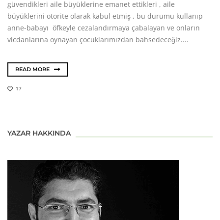
güvendikleri aile büyüklerine emanet ettikleri , aile
büyüklerini otorite olarak kabul etmiş , bu durumu kullanıp
anne-babayı öfkeyle cezalandırmaya çabalayan ve onların
vicdanlarına oynayan çocuklarımızdan bahsedeceğiz....
READ MORE
17
YAZAR HAKKINDA